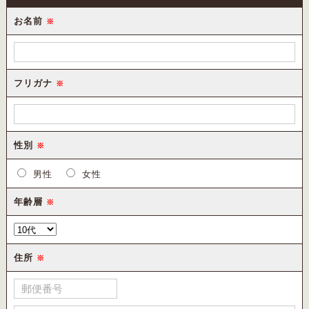
お名前
※
フリガナ
※
性別
※
男性
女性
年齢層
※
住所
※