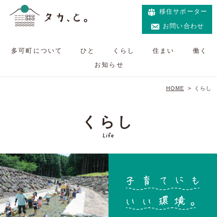
移住サポーター
お問い合わせ
多可町について
ひと
くらし
住まい
働く
お知らせ
HOME
>
くらし
くらし
Life