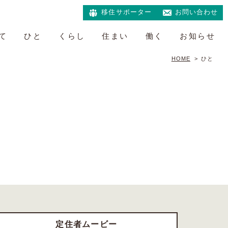
移住サポーター
お問い合わせ
て
ひと
くらし
住まい
働く
お知らせ
HOME
>
ひと
定住者ムービー