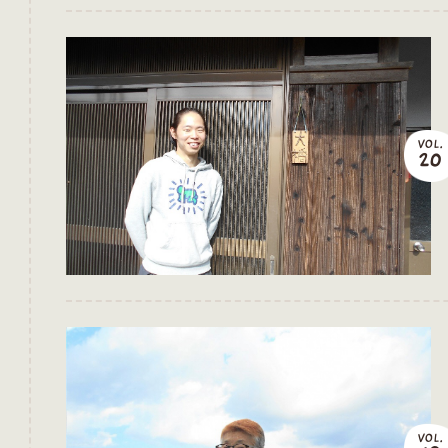
VOL.
20
VOL.