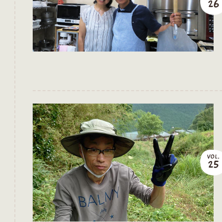
26
VOL.
25