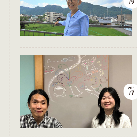
19
VOL.
17