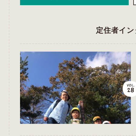
定住者イン
VOL.
28