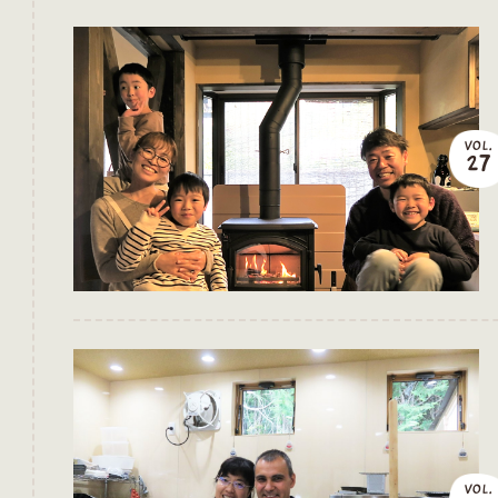
VOL.
27
VOL.