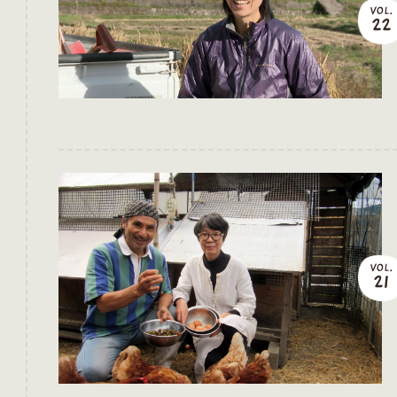
VOL.
22
VOL.
21