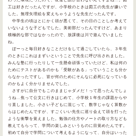
工は好きだったんですが、小学校のときは図工の先生が嫌いで
した。無理矢理絵を変えちゃうような先生だったんです。
中学生の頃はとにかく頭が悪くて、その日のことしか考えて
いないような子どもでした。美術部だったんですけど、あまり
積極的な部ではなかったので、放課後は川で遊んでいました
ね。
ぼーっと毎日好きなことだけをして過ごしていたら、３年生
のときにこれはまずいということで先生に呼び出されました。
みんな塾に行ったりして一生懸命頑張っていたけど、私は何の
ためにテストがあるのかも「受験がある」っていうことも分か
らなかったですし、皆が何のためにそんなに必死になっている
のかもよく分かりませんでした。
さすがに自分でもこのままじゃダメだ！って思ったんでしょ
うね…焦って公文に行きはじめて、小学校１年生の課題からや
り直しました。小さい子どもに混じって、数学じゃなく算数か
らはじめたんですが、すごくいい先生に巡り会えて頭を打った
ような衝撃を覚えました。勉強の仕方やノートの取り方なども
教えてもらって、学問の楽しみというものに目覚めたんです。
初めて自分で学問について考えるようになって、自分はいった