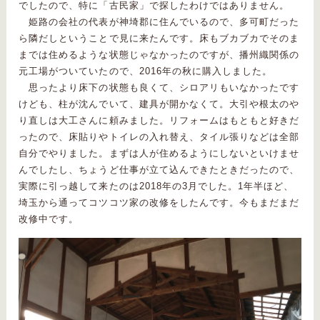
でしたので、特に「古民家」で探したわけではありません。
姫路の会社の代表が神埼郡に住んでいるので、多可町だった
ら隣だしということで見に来たんです。床もブカブカでそのま
までは住めるような状態じゃなかったのですが、播州織関係の
元工場がついていたので、2016年の秋に購入しました。
思ったより床下の状態も良くて、シロアリもいなかったです
けども、柱が沈んでいて、建具が開かなくて。大引や根太のや
り直しは大工さんに頼みました。リフォームはもともと好きだ
ったので、床貼りやトイレの入れ替え、タイル張りなどは全部
自分でやりました。まずは人が住めるようにしないといけませ
んでしたし、ちょうど仕事が立て込んできたときだったので、
実際に引っ越して来たのは2018年の3月でした。1年半ほど、
埼玉から通ってコツコツ家の改修をしたんです。今もまだまだ
改修中です。