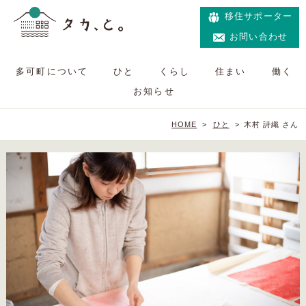
移住サポーター
お問い合わせ
多可町について
ひと
くらし
住まい
働く
お知らせ
HOME
>
ひと
>
木村 詩織 さん