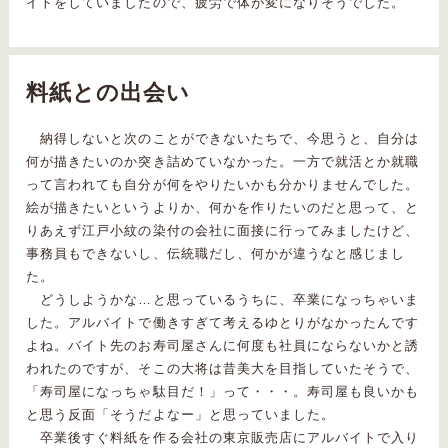
イトをしていましたので、疲労で体が変になりそうでした。
料紙との出会い
納得しないと次のことができないたちで、今思うと、自分は
何が描きたいのか突き詰めていなかった。一方で就活とか就職
って言われても自分が何をやりたいかも分かりませんでした。
絵が描きたいというよりか、何かを作りたいのだと思って、と
りあえず江戸小紋の染付の会社に面接に行ってみましたけど、
事務員もできないし、伝統職だし、何かが違うなと感じまし
た。
どうしようかな…と思っているうちに、卒業になっちゃいま
した。アルバイトで働きすぎて考えるゆとりがなかったんです
よね。バイト先のお寿司屋さんに何度も社員にならないかと誘
われたのですが、そこの大将は昔美大を目指していたそうで、
「寿司屋になっちゃ駄目だ！」って・・・。寿司屋も良いかも
と思う反面「そうだよなー」と思っていました。
卒業後すぐ料紙を作る会社の東京販売店にアルバイトで入り