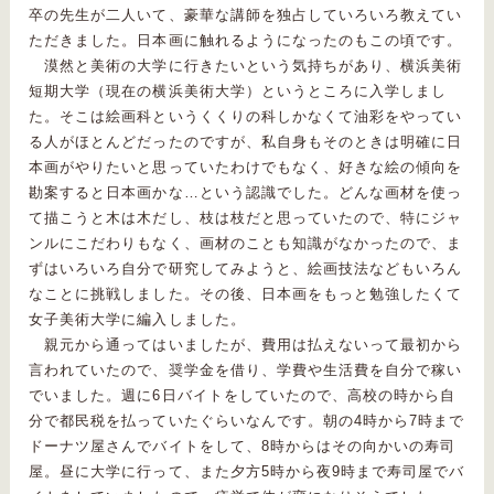
卒の先生が二人いて、豪華な講師を独占していろいろ教えてい
ただきました。日本画に触れるようになったのもこの頃です。
漠然と美術の大学に行きたいという気持ちがあり、横浜美術
短期大学（現在の横浜美術大学）というところに入学しまし
た。そこは絵画科というくくりの科しかなくて油彩をやってい
る人がほとんどだったのですが、私自身もそのときは明確に日
本画がやりたいと思っていたわけでもなく、好きな絵の傾向を
勘案すると日本画かな…という認識でした。どんな画材を使っ
て描こうと木は木だし、枝は枝だと思っていたので、特にジャ
ンルにこだわりもなく、画材のことも知識がなかったので、ま
ずはいろいろ自分で研究してみようと、絵画技法などもいろん
なことに挑戦しました。その後、日本画をもっと勉強したくて
女子美術大学に編入しました。
親元から通ってはいましたが、費用は払えないって最初から
言われていたので、奨学金を借り、学費や生活費を自分で稼い
でいました。週に6日バイトをしていたので、高校の時から自
分で都民税を払っていたぐらいなんです。朝の4時から7時まで
ドーナツ屋さんでバイトをして、8時からはその向かいの寿司
屋。昼に大学に行って、また夕方5時から夜9時まで寿司屋でバ