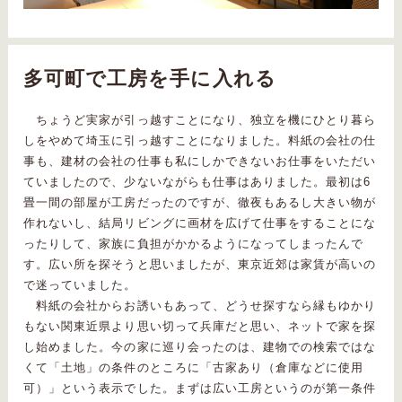
多可町で工房を手に入れる
ちょうど実家が引っ越すことになり、独立を機にひとり暮ら
しをやめて埼玉に引っ越すことになりました。料紙の会社の仕
事も、建材の会社の仕事も私にしかできないお仕事をいただい
ていましたので、少ないながらも仕事はありました。最初は6
畳一間の部屋が工房だったのですが、徹夜もあるし大きい物が
作れないし、結局リビングに画材を広げて仕事をすることにな
ったりして、家族に負担がかかるようになってしまったんで
す。広い所を探そうと思いましたが、東京近郊は家賃が高いの
で迷っていました。
料紙の会社からお誘いもあって、どうせ探すなら縁もゆかり
もない関東近県より思い切って兵庫だと思い、ネットで家を探
し始めました。今の家に巡り会ったのは、建物での検索ではな
くて「土地」の条件のところに「古家あり（倉庫などに使用
可）」という表示でした。まずは広い工房というのが第一条件