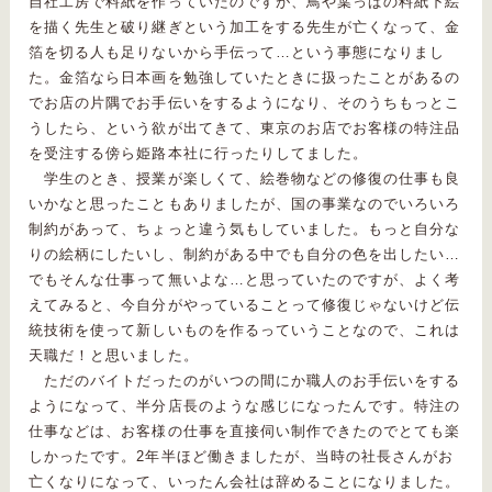
自社工房で料紙を作っていたのですが、鳥や葉っぱの料紙下絵
を描く先生と破り継ぎという加工をする先生が亡くなって、金
箔を切る人も足りないから手伝って…という事態になりまし
た。金箔なら日本画を勉強していたときに扱ったことがあるの
でお店の片隅でお手伝いをするようになり、そのうちもっとこ
うしたら、という欲が出てきて、東京のお店でお客様の特注品
を受注する傍ら姫路本社に行ったりしてました。
学生のとき、授業が楽しくて、絵巻物などの修復の仕事も良
いかなと思ったこともありましたが、国の事業なのでいろいろ
制約があって、ちょっと違う気もしていました。もっと自分な
りの絵柄にしたいし、制約がある中でも自分の色を出したい…
でもそんな仕事って無いよな…と思っていたのですが、よく考
えてみると、今自分がやっていることって修復じゃないけど伝
統技術を使って新しいものを作るっていうことなので、これは
天職だ！と思いました。
ただのバイトだったのがいつの間にか職人のお手伝いをする
ようになって、半分店長のような感じになったんです。特注の
仕事などは、お客様の仕事を直接伺い制作できたのでとても楽
しかったです。2年半ほど働きましたが、当時の社長さんがお
亡くなりになって、いったん会社は辞めることになりました。