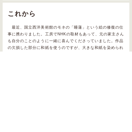
これから
最近、国立西洋美術館のモネの「睡蓮」という絵の修復の仕
事に携わりました。工房でNHKの取材もあって、元の家主さん
も自分のことのように一緒に喜んでくださっていました。作品
の欠損した部分に和紙を使うのですが、大きな和紙を染められ
る工房としてうちを選んでいただけたようです。私は建材など
の大判を扱うことが多いですし、この工房に来てから大きなサ
イズの仕事も受けられるようになって幅が広がりました。
お客さんのご依頼という制約がある中で技法や知識を提案で
きて、自分の能力を発揮する仕事が好きなんです。基本的には
どんな仕事でも好きです。時間ができたらヒノキの柾目を薄く
切って百人一首を作ったりしたいなとか思っていますが、私に
とってみると、作ったものは作り終わった瞬間からは過去のも
のですので、なるべく二度と見たくないし見返したりもしない
んです。細かい絵を描くのがすごく好きですし、上級な工芸品
が好きです。上品さを保ちつつ、もっともっといろいろな仕事
に携わっていきたいと思っています。