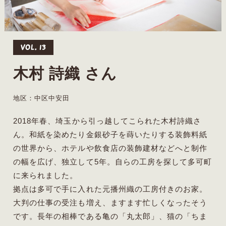
VOL. 13
木村 詩織 さん
地区：中区中安田
2018年春、埼玉から引っ越してこられた木村詩織さ
ん。和紙を染めたり金銀砂子を蒔いたりする装飾料紙
の世界から、ホテルや飲食店の装飾建材などへと制作
の幅を広げ、独立して5年。自らの工房を探して多可町
に来られました。
拠点は多可で手に入れた元播州織の工房付きのお家。
大判の仕事の受注も増え、ますます忙しくなったそう
です。長年の相棒である亀の「丸太郎」、猫の「ちま