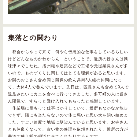
集落との関わり
都会からやって来て、何やら伝統的な仕事をしているらしい
けどどんなものかわからん…ということで、近所の皆さんは興
味津々でしたね。播州織や建築などで工場や元従業員さんが多
いので、ものづくりに関してはとても理解があると思います。
お隣のおじさん含め同じ隣保の飲ん兵衛3人組の仲間になっ
て、大体4人で呑んでいます。先日は、区長さんも含めて9人で
遠足みたいにカニを食べに行ってきました。多可町の人は皆さ
ん陽気で、すらっと受け入れてもらったと感謝しています。
作業場に籠もって仕事ばかりしていて、近所もなかなか散歩
できず、陽にも当たらないので体に悪いと思い犬を飼い始めま
した。すごい速度で地域に馴染んでいると思います。お寺さん
とも仲良くなって、古い物の修理を依頼されたり、近所の方が
書道で使う紙の相談に来てくれたりするんです。