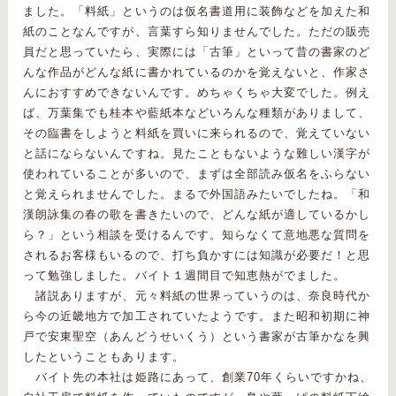
ました。「料紙」というのは仮名書道用に装飾などを加えた和
紙のことなんですが、言葉すら知りませんでした。ただの販売
員だと思っていたら、実際には「古筆」といって昔の書家のど
んな作品がどんな紙に書かれているのかを覚えないと、作家さ
んにおすすめできないんです。めちゃくちゃ大変でした。例え
ば、万葉集でも桂本や藍紙本などいろんな種類がありまして、
その臨書をしようと料紙を買いに来られるので、覚えていない
と話にならないんですね。見たこともないような難しい漢字が
使われていることが多いので、まずは全部読み仮名をふらない
と覚えられませんでした。まるで外国語みたいでしたね。「和
漢朗詠集の春の歌を書きたいので、どんな紙が適しているかし
ら？」という相談を受けるんです。知らなくて意地悪な質問を
されるお客様もいるので、打ち負かすには知識が必要だ！と思
って勉強しました。バイト１週間目で知恵熱がでました。
諸説ありますが、元々料紙の世界っていうのは、奈良時代か
ら今の近畿地方で加工されていたようです。また昭和初期に神
戸で安東聖空（あんどうせいくう）という書家が古筆かなを興
したということもあります。
バイト先の本社は姫路にあって、創業70年くらいですかね、