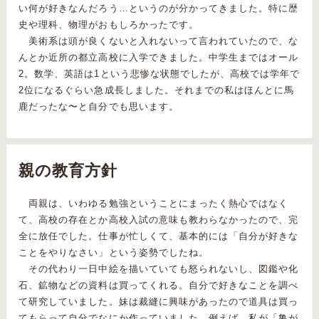
い何が好きなんだろう…というのが分かってきました。特に歴
史や理科、物理がおもしろかったです。
美術系は頭が良くないと入れないって言われていたので、な
んとか近所の都立高校に入学できました。中学生まではオール
2。数学、英語は1という悲惨な状態でしたが、高校では学年で
2位になるぐらい急成長しました。それまでの私はほんとに馬
鹿だったな〜と自分でも思います。
親の教育方針
両親は、いわゆる勉強ということにまったく熱心ではなく
て、高校の存在とか高校入試の意味も教わらなかったので、完
全に放任でした。仕事が忙しくて、基本的には「自分が好きな
ことをやりなさい」という姿勢でしたね。
その代わり一日中絵を描いていても怒られないし、図鑑や化
石、鉱物などの資料は買ってくれる。自分で好きなことを調べ
て研究していました。妹は裁縫に興味があったので道具は買っ
てもらって自分でなにか作っていました。例えば、私が「亀が