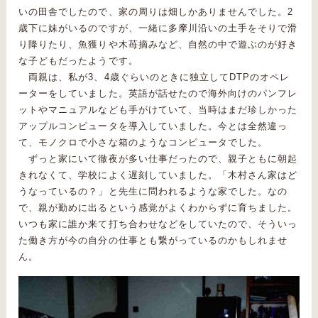
いの田舎でしたので、家の周りは畑しかありませんでした。2
歳下に妹がいるのですが、一緒に多摩川沿いの土手をそりで滑
り降りたり、魚獲りや木苺摘みなど、自然の中で遊ぶのが好き
な子どもだったようです。
両親は、私が3、4歳ぐらいのときに独立してDTPのオペレ
ーターをしていました。英語が話せたので海外向けのパンフレ
ットやマニュアルなども手がけていて、当時はまだ珍しかった
アップルコンピュータを導入していました。今とは全然違っ
て、モノクロで小さな箱のようなコンピュータでした。
ずっと家にいて徹夜が多い仕事だったので、親子ともに朝起
きれなくて、学校によく遅刻していました。「木村さん家はど
うなっているの？」と先生に問われるような家でした。なの
で、親が勤めに出るという感覚がよくわからずに育ちました。
いつも家に誰か来て打ち合わせなどをしていたので、そういっ
た働き方が今の自分の仕事とも繋がっているのかもしれませ
ん。