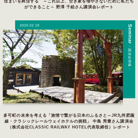
住まいを終活する ～これ以上、空き家を増やさないために私たち
ができること～ 野澤 千絵さん講演会レポート
2020.02.18
Seminar
- 講演会情報 -
多可町の未来を考える「旅情で繋がる日本のふるさと～JR九州肥薩
線・クラシックレールウェイホテルの挑戦」 中島 秀豊さん講演会
（株式会社CLASSIC RAILWAY HOTEL代表取締役）レポート